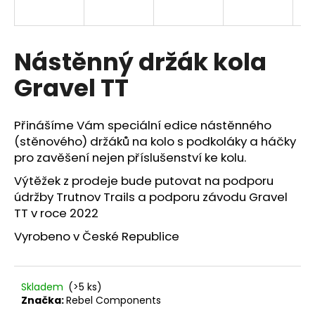
a
j
í
Nástěnný držák kola
t
Gravel TT
?
Přinášíme Vám speciální edice nástěnného
(stěnového) držáků na kolo s podkoláky a háčky
pro zavěšení nejen příslušenství ke kolu.
HLEDAT
Výtěžek z prodeje bude putovat na podporu
údržby Trutnov Trails a podporu závodu Gravel
TT v roce 2022
D
Vyrobeno v České Republice
o
p
o
r
Skladem
(>5 ks)
u
Značka:
Rebel Components