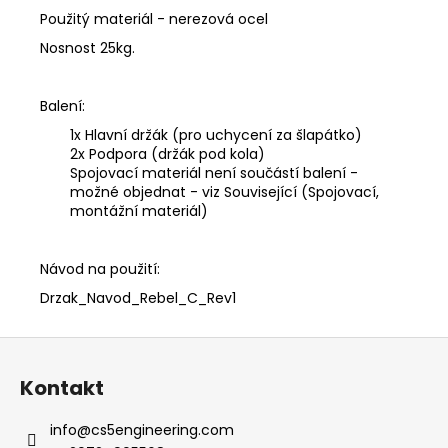
Použitý materiál - nerezová ocel
Nosnost 25kg.
Balení:
1x Hlavní držák (pro uchycení za šlapátko)
2x Podpora (držák pod kola)
Spojovací materiál není součástí balení -
možné objednat - viz Související (Spojovací,
montážní materiál)
Návod na použití:
Drzak_Navod_Rebel_C_Rev1
Z
á
Kontakt
p
a
info
@
cs5engineering.com