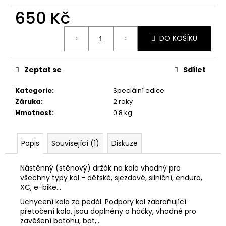
č
u
650 Kč
j
Měrná
e
DO KOŠÍKU
cena:
m
e
Zeptat se
Sdílet
STOJAN
Kategorie
:
Speciální edice
NA
Záruka
:
2 roky
KOLA
-
Hmotnost
:
0.8 kg
MALÝ
600
Kč
Popis
Související (1)
Diskuze
Nástěnný (stěnový) držák na kolo vhodný pro
všechny typy kol - dětské, sjezdové, silniční, enduro,
XC, e-bike...
Uchycení kola za pedál. Podpory kol zabraňující
přetočení kola, jsou doplněny o háčky, vhodné pro
zavěšení batohu, bot,...