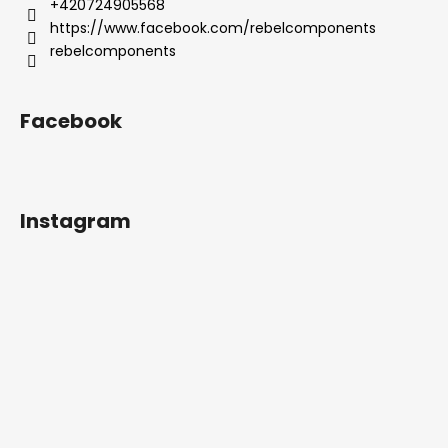
t
+420724905568
í
https://www.facebook.com/rebelcomponents
rebelcomponents
Facebook
Instagram